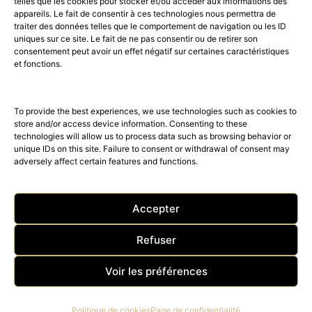
telles que les cookies pour stocker et/ou accéder aux informations des
appareils. Le fait de consentir à ces technologies nous permettra de
traiter des données telles que le comportement de navigation ou les ID
uniques sur ce site. Le fait de ne pas consentir ou de retirer son
consentement peut avoir un effet négatif sur certaines caractéristiques
52K
15K
et fonctions.
© 2026 © THE RIGHT NUMBER MAGAZINE is part of the
AMILCAR
MAGAZINE GROUP.
EDITOR - Advertising
AGENCE MEDIANE.
To provide the best experiences, we use technologies such as cookies to
store and/or access device information. Consenting to these
technologies will allow us to process data such as browsing behavior or
unique IDs on this site. Failure to consent or withdrawal of consent may
adversely affect certain features and functions.
Accepter
Refuser
ACCUEIL
Nos magazines
The Right Number News
Voir les préférences
BEST OF LUXE
SHOP – TRAVEL – CLUB
Acheter The Right Number
Contact
Politique de cookies
Page de confidentialité