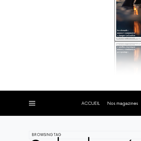
ACCUEIL
Nos magazines
BROWSING TAG