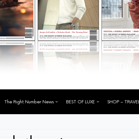
The Right Number News
BEST OF LUXE
SHOP – TRAVE