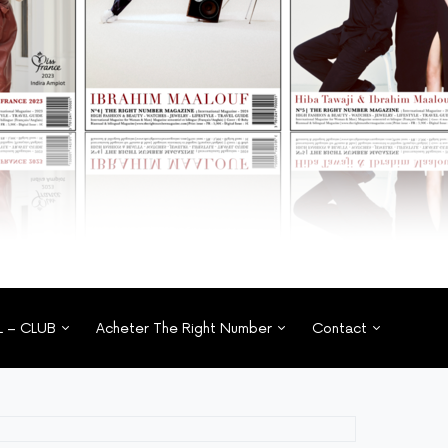
L – CLUB
Acheter The Right Number
Contact