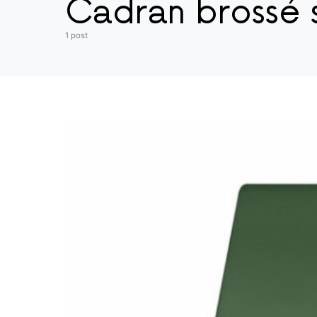
Cadran brossé s
1 post