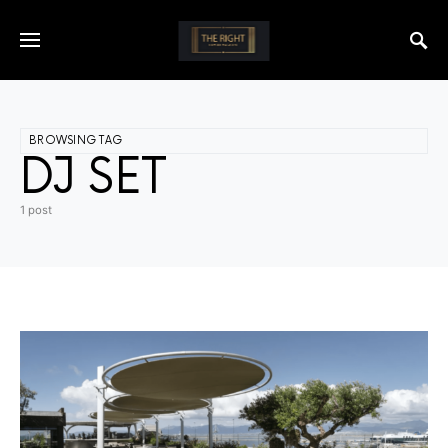
BROWSING TAG
DJ SET
1 post