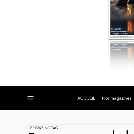
ACCUEIL
Nos magazines
BROWSING TAG