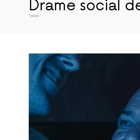
Drame social d
1 post