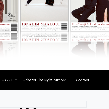
L – CLUB
Acheter The Right Number
Contact