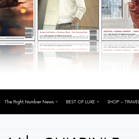
The Right Number News
BEST OF LUXE
SHOP – TRAVE