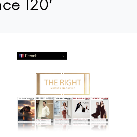
nce 120′
French