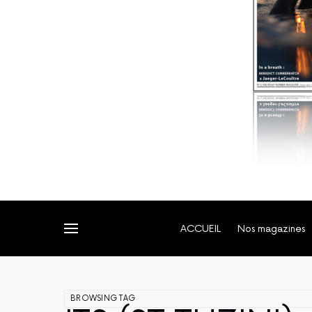
ACCUEIL
Nos magazines
BROWSING TAG