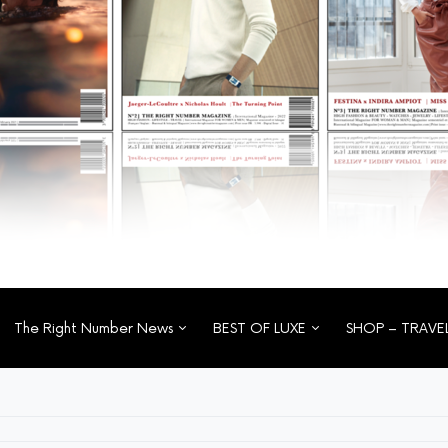
The Right Number News
BEST OF LUXE
SHOP – TRAVE