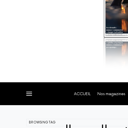
ACCUEIL
Nos magazines
BROWSING TAG