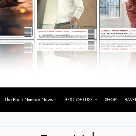
The Right Number News
BEST OF LUXE
SHOP – TRAVE