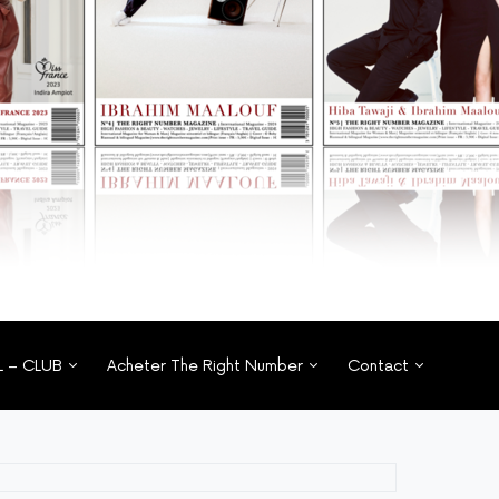
L – CLUB
Acheter The Right Number
Contact