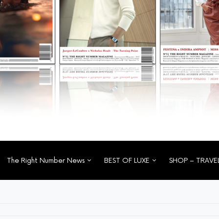
The Right Number News
BEST OF LUXE
SHOP – TRAVE