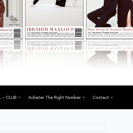
L – CLUB
Acheter The Right Number
Contact