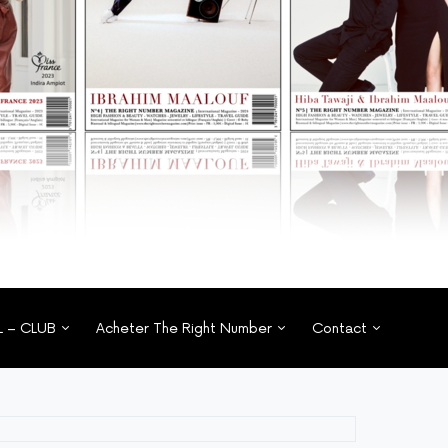
L – CLUB
Acheter The Right Number
Contact