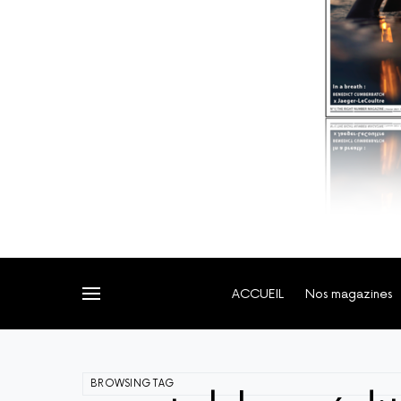
ACCUEIL
Nos magazines
BROWSING TAG