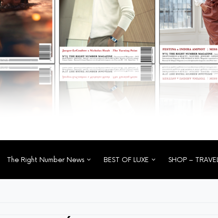
The Right Number News
BEST OF LUXE
SHOP – TRAVE