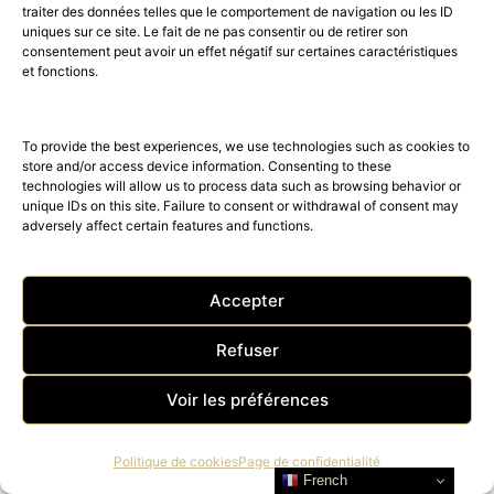
traiter des données telles que le comportement de navigation ou les ID
uniques sur ce site. Le fait de ne pas consentir ou de retirer son
consentement peut avoir un effet négatif sur certaines caractéristiques
et fonctions.
To provide the best experiences, we use technologies such as cookies to
store and/or access device information. Consenting to these
technologies will allow us to process data such as browsing behavior or
unique IDs on this site. Failure to consent or withdrawal of consent may
adversely affect certain features and functions.
Accepter
DESSANGE PARIS, nouvelle
Refuser
collection beauté, coiffure et
Voir les préférences
maquillage Printemps-Été 2023
DESSANGE Paris, expert beauté et coiffeur Officiel du
Politique de cookies
Page de confidentialité
Festival de Cannes depuis les années 1950, nous
French
présente sa…