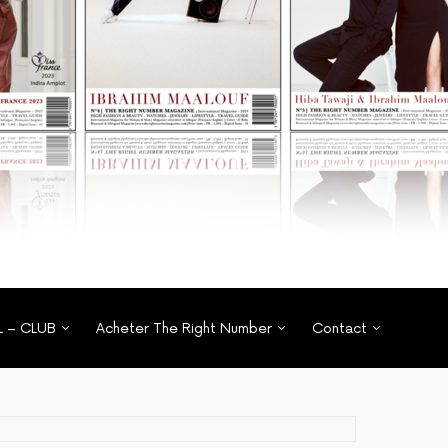
L – CLUB
Acheter The Right Number
Contact