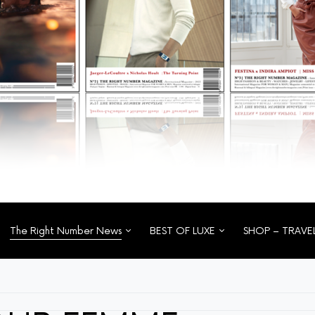
The Right Number News
BEST OF LUXE
SHOP – TRAVE