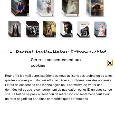
Rachel Joulia-Helou:
Editor-in-chief
of AMILCAR MAGAZINE GROUP
Gérer le consentement aux
cookies
rachel@amilcarmagazine.com
–
alexandre@amilcarmagazine.com
Pour offrir les meilleures expériences, nous utilisons des technologies telles
que les cookies pour stocker et/ou accéder aux informations des appareils.
usa@amilcarmagazine.com
–
Le fait de consentir à ces technologies nous permettra de traiter des
uk@amilcarmagazine.com
données telles que le comportement de navigation ou les ID uniques sur ce
site. Le fait de ne pas consentir ou de retirer son consentement peut avoir
italia@amilcarmagazine.com
–
un effet négatif sur certaines caractéristiques et fonctions.
frenchriviera@amilcarmagazine.com
latino@amilcarmagazine.com
–