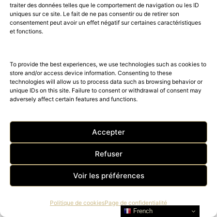
traiter des données telles que le comportement de navigation ou les ID
uniques sur ce site. Le fait de ne pas consentir ou de retirer son
consentement peut avoir un effet négatif sur certaines caractéristiques
et fonctions.
To provide the best experiences, we use technologies such as cookies to
store and/or access device information. Consenting to these
technologies will allow us to process data such as browsing behavior or
Lenny Kravitz porte une Jaeger-
unique IDs on this site. Failure to consent or withdrawal of consent may
adversely affect certain features and functions.
LeCoultre lors de la cérémonie
des Oscars
Accepter
Lenny Kravitz, quatre fois lauréat des Grammy Awards, a
interprêté le traditionnel hommage des Oscars aux talents
Refuser
disparus…
Voir les préférences
Politique de cookies
Page de confidentialité
French