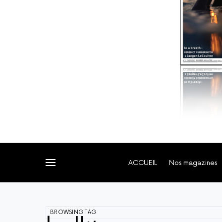
ACCUEIL
Nos magazines
BROWSING TAG