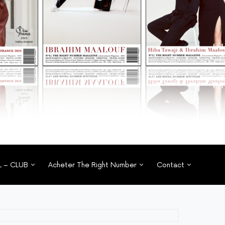
L – CLUB
Acheter The Right Number
Contact