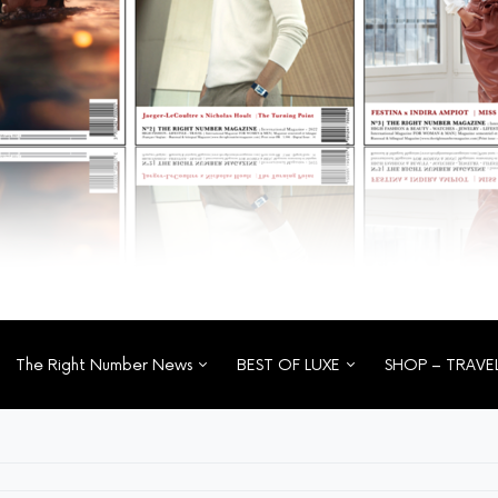
The Right Number News
BEST OF LUXE
SHOP – TRAVE