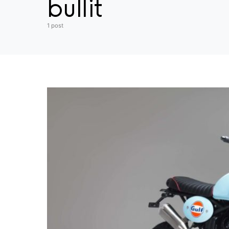
bullit
1 post