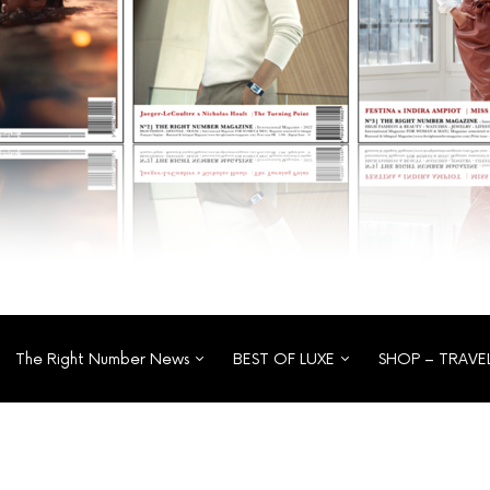
The Right Number News
BEST OF LUXE
SHOP – TRAVE