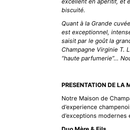
excellent en apéritif, et
biscuité.
Quant à la Grande cuvée 6
est exceptionnel, intens
saisit par le goût la gra
Champagne Virginie T.
L
“haute parfumerie”… No
PRESENTATION DE LA
Notre Maison de Champag
d’experience champenoi
d’exceptions modernes e
Duo Mère & Fils