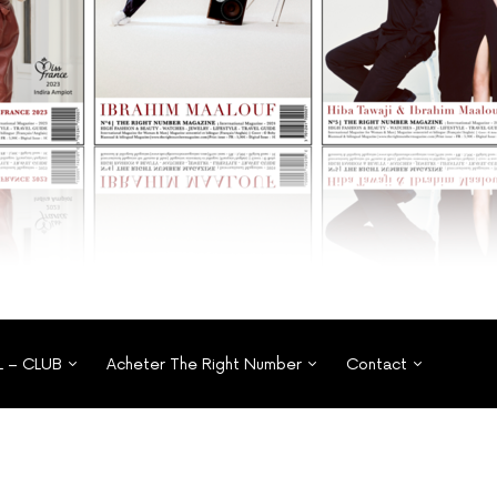
L – CLUB
Acheter The Right Number
Contact