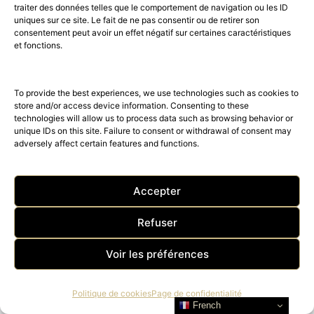
BEACH Saint Tropez
traiter des données telles que le comportement de navigation ou les ID
s’associent pour une
uniques sur ce site. Le fait de ne pas consentir ou de retirer son
consentement peut avoir un effet négatif sur certaines caractéristiques
activation estivale exclusive
et fonctions.
6 juillet 2024
5 minute read
To provide the best experiences, we use technologies such as cookies to
store and/or access device information. Consenting to these
technologies will allow us to process data such as browsing behavior or
unique IDs on this site. Failure to consent or withdrawal of consent may
adversely affect certain features and functions.
YOU MAY ALSO LIKE
Accepter
Refuser
Voir les préférences
Politique de cookies
Page de confidentialité
French