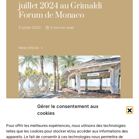
juillet 2024 au Grimaldi
Forum de Monaco
5 juillet 2024
3 minute read
Next Article
Gérer le consentement aux
cookies
Pour offrir les meilleures expériences, nous utilisons des technologies
TORY BURCH et NIKKI
telles que les cookies pour stocker et/ou accéder aux informations des
appareils. Le fait de consentir à ces technologies nous permettra de