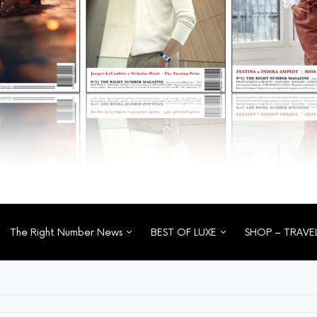
The Right Number News
BEST OF LUXE
SHOP – TRAVE