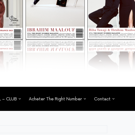
L – CLUB
Acheter The Right Number
Contact