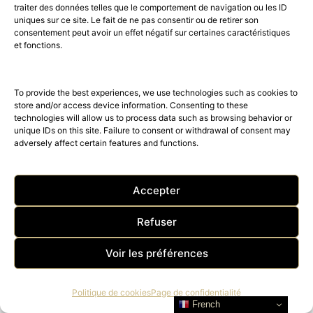
traiter des données telles que le comportement de navigation ou les ID
uniques sur ce site. Le fait de ne pas consentir ou de retirer son
consentement peut avoir un effet négatif sur certaines caractéristiques
et fonctions.
Horae réinvente le rituel de la
tisane
To provide the best experiences, we use technologies such as cookies to
store and/or access device information. Consenting to these
technologies will allow us to process data such as browsing behavior or
TOP 10
unique IDs on this site. Failure to consent or withdrawal of consent may
adversely affect certain features and functions.
Accepter
Refuser
Voir les préférences
Politique de cookies
Page de confidentialité
French