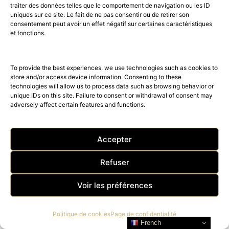
traiter des données telles que le comportement de navigation ou les ID
uniques sur ce site. Le fait de ne pas consentir ou de retirer son
consentement peut avoir un effet négatif sur certaines caractéristiques
et fonctions.
To provide the best experiences, we use technologies such as cookies to
store and/or access device information. Consenting to these
technologies will allow us to process data such as browsing behavior or
unique IDs on this site. Failure to consent or withdrawal of consent may
adversely affect certain features and functions.
Horae réinvente le rituel de la
tisane
Accepter
Refuser
TOP 10
Voir les préférences
Politique de cookies
Page de confidentialité
French