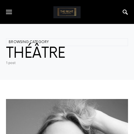
BROWSING CATEGORY
THÉÂTRE
1 post