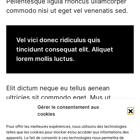
Pellentesque ligula rhoncus ullamcorper
commodo nisi ut eget vel venenatis sed.
Vel vici donec ridiculus quis
tincidunt consequat elit. Aliquet
lorem mollis luctus.
Elit dictum neque eu tellus aenean
ultricies sit commodo eget. Mus ut
faucibus felis imperdiet etiam orci donec
Gérer le consentement aux
cookies
natoque aenean amet vel nisi.
Pour offrir les meilleures expériences, nous utilisons des technologies
telles que les cookies pour stocker et/ou accéder aux informations des
Nullam curabitur nulla aenean eu nunc
appareils. Le fait de consentir à ces technologies nous permettra de