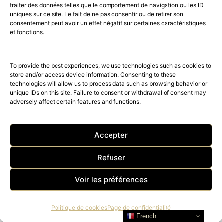
AMILCAR USA MAGAZINE
traiter des données telles que le comportement de navigation ou les ID
uniques sur ce site. Le fait de ne pas consentir ou de retirer son
AMILCAR UK MAGAZINE
consentement peut avoir un effet négatif sur certaines caractéristiques
AMILCAR CANADA MAGAZINE
et fonctions.
AMILCAR CORSICA MAGAZINE
AMILCAR SWITZERLAND MAGAZINE
To provide the best experiences, we use technologies such as cookies to
AMILCAR ITALIA MAGAZINE
store and/or access device information. Consenting to these
technologies will allow us to process data such as browsing behavior or
AMILCAR LATINO MAGAZINE
unique IDs on this site. Failure to consent or withdrawal of consent may
adversely affect certain features and functions.
AMILCAR FRENCH RIVIERA
MAGAZINE
AMILCAR ARABIA MAGAZINE
Accepter
AMILCAR ASIA MAGAZINE
Refuser
AMILCAR MOVIES MAGAZINE
AMILCAR BUSINESS MAGAZINE
Voir les préférences
AMILCAR CHRONOS MAGAZINE
Politique de cookies
Page de confidentialité
AMILCAR MEN’S MAGAZINE
French