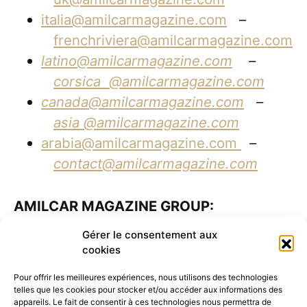
italia@amilcarmagazine.com
–
frenchriviera@amilcarmagazine.com
latino@amilcarmagazine.com
–
corsica
@amilcarmagazine.com
canada@amilcarmagazine.com
–
asia
@amilcarmagazine.com
arabia@amilcarmagazine.com
–
contact@amilcarmagazine.com
AMILCAR MAGAZINE GROUP:
Gérer le consentement aux
AMILCAR MAGAZINE GROUP
cookies
AMILCAR MAGAZINE
Pour offrir les meilleures expériences, nous utilisons des technologies
AMILCAR LUXURY MAGAZINE
telles que les cookies pour stocker et/ou accéder aux informations des
appareils. Le fait de consentir à ces technologies nous permettra de