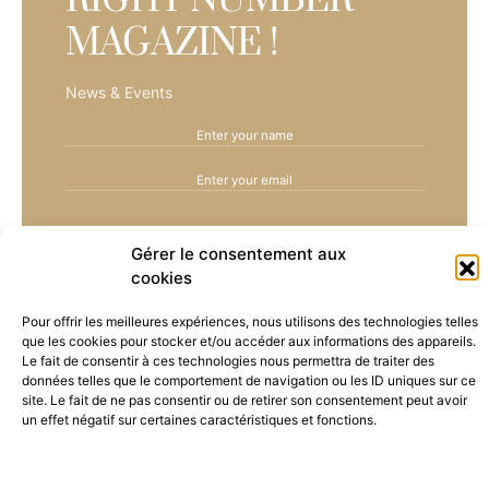
MAGAZINE !
News & Events
Subscribe
Gérer le consentement aux
cookies
En cochant cette case, vous confirmez que vous avez
lu et que vous acceptez nos conditions d'utilisation
concernant le stockage des données soumises par le biais
Pour offrir les meilleures expériences, nous utilisons des technologies telles
de ce formulaire. | By checking this box, you confirm that
que les cookies pour stocker et/ou accéder aux informations des appareils.
you have read and are agreeing to our terms of use
Le fait de consentir à ces technologies nous permettra de traiter des
regarding the storage of the data submitted through this
données telles que le comportement de navigation ou les ID uniques sur ce
form.
site. Le fait de ne pas consentir ou de retirer son consentement peut avoir
un effet négatif sur certaines caractéristiques et fonctions.