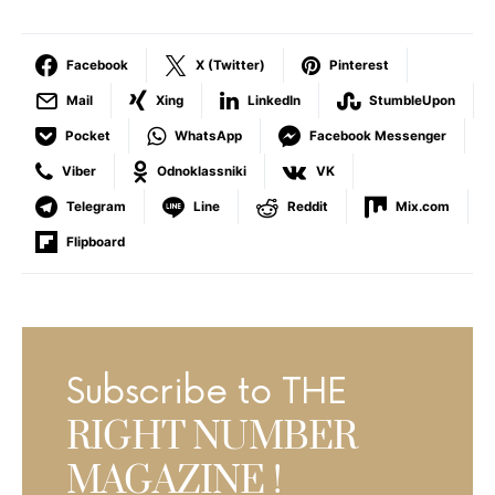
Facebook
X (Twitter)
Pinterest
Mail
Xing
LinkedIn
StumbleUpon
Pocket
WhatsApp
Facebook Messenger
Viber
Odnoklassniki
VK
Telegram
Line
Reddit
Mix.com
Flipboard
Subscribe to THE
RIGHT NUMBER
MAGAZINE !