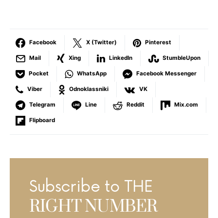
Facebook
X (Twitter)
Pinterest
Mail
Xing
LinkedIn
StumbleUpon
Pocket
WhatsApp
Facebook Messenger
Viber
Odnoklassniki
VK
Telegram
Line
Reddit
Mix.com
Flipboard
Subscribe to THE
RIGHT NUMBER