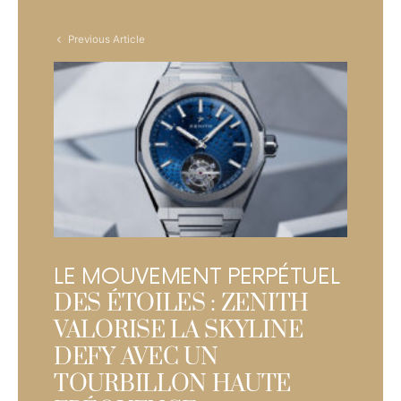
Previous Article
LE MOUVEMENT PERPÉTUEL
DES ÉTOILES : ZENITH
VALORISE LA SKYLINE
DEFY AVEC UN
TOURBILLON HAUTE