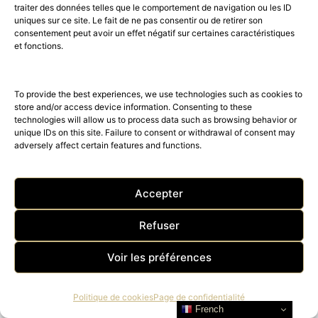
traiter des données telles que le comportement de navigation ou les ID
uniques sur ce site. Le fait de ne pas consentir ou de retirer son
consentement peut avoir un effet négatif sur certaines caractéristiques
et fonctions.
To provide the best experiences, we use technologies such as cookies to
store and/or access device information. Consenting to these
technologies will allow us to process data such as browsing behavior or
unique IDs on this site. Failure to consent or withdrawal of consent may
adversely affect certain features and functions.
More information about AMILCAR USA
MAGAZINE – AMILCAR CANADA
Accepter
MAGAZINE – AMILCAR UK MAGAZINE –
AMILCAR ITALIA MAGAZINE – AMILCAR
Refuser
LATINO MAGAZINE – AMILCAR
Voir les préférences
SWITZERLAND MAGAZINE – AMILCAR
ARABIA MAGAZINE – AMILCAR ASIA
Politique de cookies
Page de confidentialité
MAGAZINE – AMILCAR MAGAZINE
French