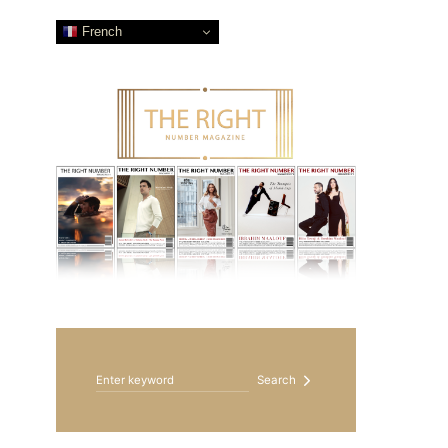
French
Search for:
Search