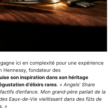
 gagne ici en complexité pour une expérience
ian Hennessy, fondateur des
uise son inspiration dans son héritage
égustation d’élixirs rares
.
« Angels’ Share
actifs d’enfance. Mon grand-père parlait de la
es Eaux-de-Vie vieillissant dans des fûts de
s. »