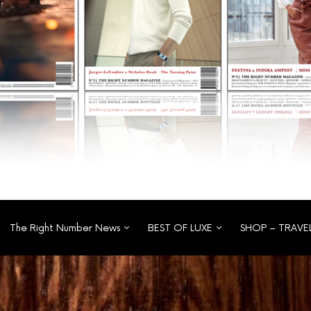
The Right Number News
BEST OF LUXE
SHOP – TRAVE