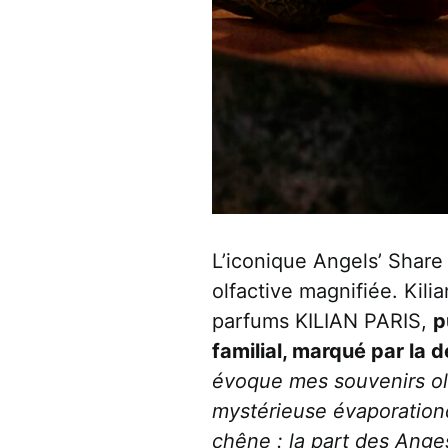
L’iconique Angels’ Share
olfactive magnifiée. Kil
parfums KILIAN PARIS,
p
familial, marqué par la d
évoque mes souvenirs olf
mystérieuse évaporationd
chêne : la part des Ange