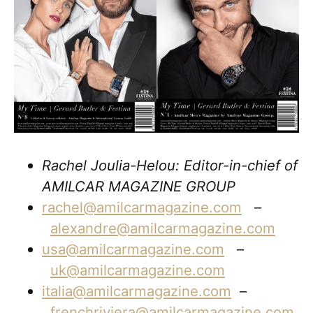
Rachel Joulia-Helou: Editor-in-chief of
AMILCAR MAGAZINE GROUP
rachel@amilcarmagazine.com
–
alexandre@amilcarmagazine.com
usa@amilcarmagazine.com
–
uk@amilcarmagazine.com
italia@amilcarmagazine.com
–
frenchriviera@amilcarmagazine.com