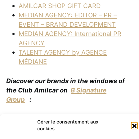
AMILCAR SHOP GIFT CARD
MEDIAN AGENCY: EDITOR – PR –
EVENT – BRAND DEVELOPMENT
MEDIAN AGENCY: International PR
AGENCY
TALENT AGENCY by AGENCE
MÉDIANE
Discover our brands in the windows of
the Club Amilcar on
B Signature
Group
:
Hotel Bel Ami – 5 star hotel: 7, Rue
Gérer le consentement aux
Saint-Benoît, 75006 Paris –
cookies
https://www.hotelbelami-