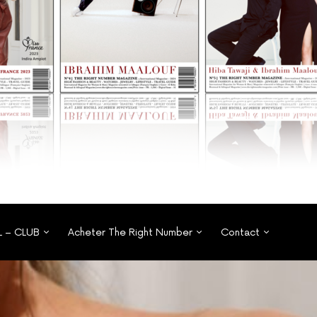
L – CLUB
Acheter The Right Number
Contact