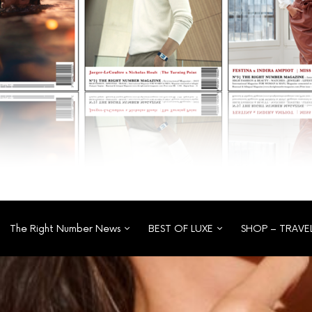
The Right Number News
BEST OF LUXE
SHOP – TRAVE