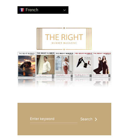
French
Search for:
Search