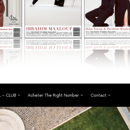
L – CLUB
Acheter The Right Number
Contact