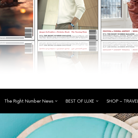
The Right Number News
BEST OF LUXE
SHOP – TRAVE