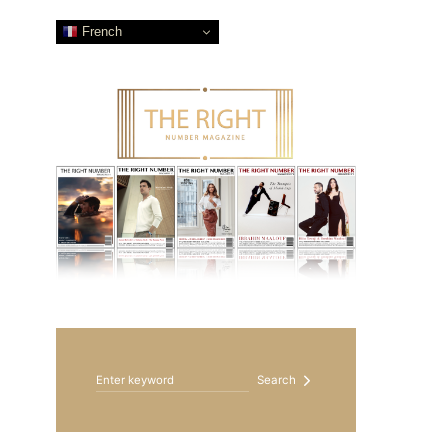
French
Search for:
Search