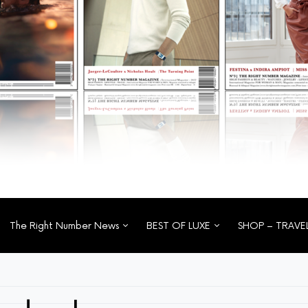
The Right Number News
BEST OF LUXE
SHOP – TRAVE