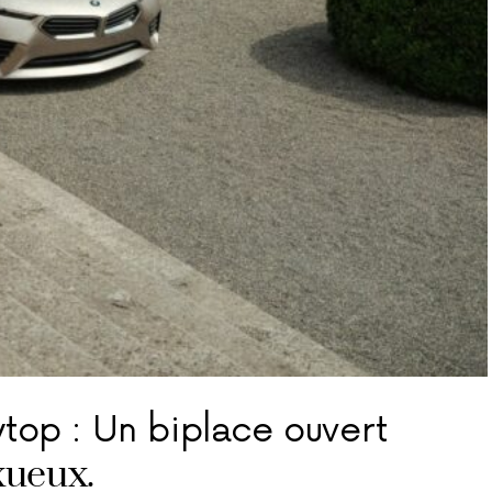
op : Un biplace ouvert
xueux.