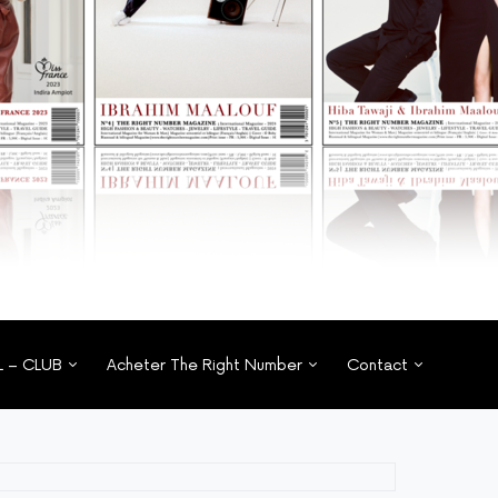
L – CLUB
Acheter The Right Number
Contact