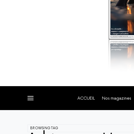
ACCUEIL
Nos magazines
BROWSING TAG