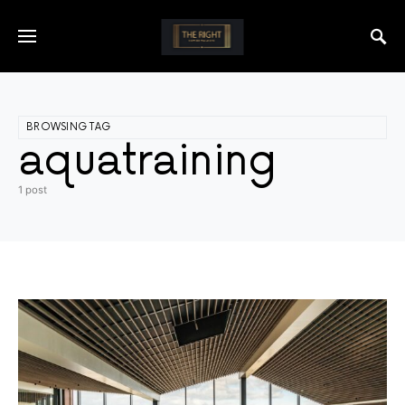
BROWSING TAG
aquatraining
1 post