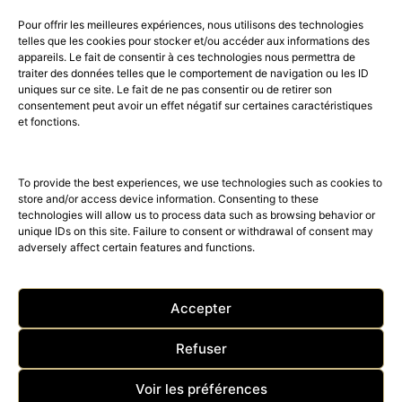
Pour offrir les meilleures expériences, nous utilisons des technologies
telles que les cookies pour stocker et/ou accéder aux informations des
appareils. Le fait de consentir à ces technologies nous permettra de
traiter des données telles que le comportement de navigation ou les ID
uniques sur ce site. Le fait de ne pas consentir ou de retirer son
consentement peut avoir un effet négatif sur certaines caractéristiques
52K
15K
et fonctions.
© 2026 © THE RIGHT NUMBER MAGAZINE is part of the
AMILCAR
MAGAZINE GROUP.
EDITOR - Advertising
AGENCE MEDIANE.
To provide the best experiences, we use technologies such as cookies to
store and/or access device information. Consenting to these
technologies will allow us to process data such as browsing behavior or
unique IDs on this site. Failure to consent or withdrawal of consent may
adversely affect certain features and functions.
Accepter
Refuser
ACCUEIL
Nos magazines
The Right Number News
Voir les préférences
BEST OF LUXE
SHOP – TRAVEL – CLUB