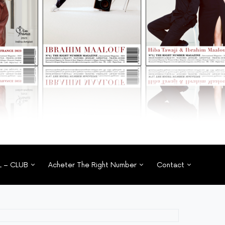
L – CLUB
Acheter The Right Number
Contact