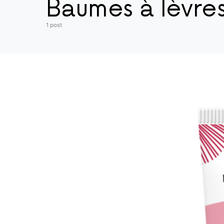
Baumes à lèvre
1 post