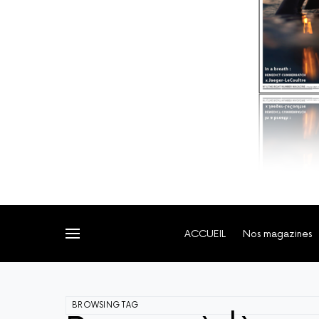
ACCUEIL
Nos magazines
BROWSING TAG