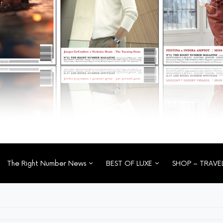
The Right Number News
BEST OF LUXE
SHOP – TRAVE