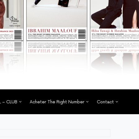
L – CLUB
Acheter The Right Number
Contact