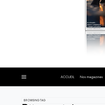
ACCUEIL
Nos magazines
BROWSING TAG