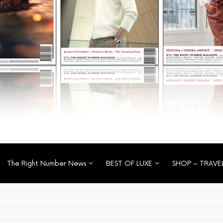
The Right Number News
BEST OF LUXE
SHOP – TRAVE