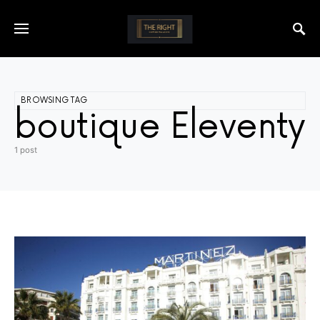
BROWSING TAG
boutique Eleventy
1 post