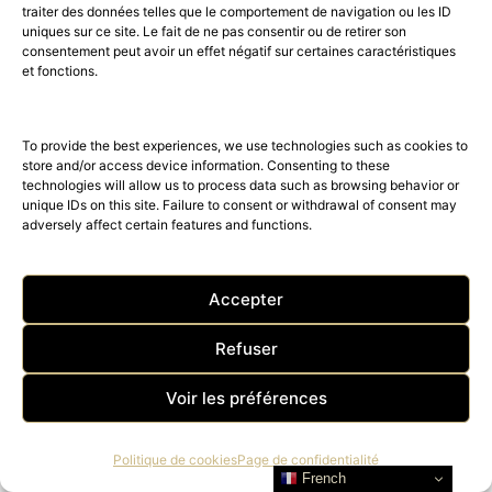
traiter des données telles que le comportement de navigation ou les ID
uniques sur ce site. Le fait de ne pas consentir ou de retirer son
consentement peut avoir un effet négatif sur certaines caractéristiques
et fonctions.
To provide the best experiences, we use technologies such as cookies to
store and/or access device information. Consenting to these
technologies will allow us to process data such as browsing behavior or
unique IDs on this site. Failure to consent or withdrawal of consent may
adversely affect certain features and functions.
DESSANGE PARIS, nouvelle
collection beauté, coiffure et
Accepter
maquillage Printemps-Été 2023
Refuser
DESSANGE Paris, expert beauté et coiffeur Officiel du
Festival de Cannes depuis les années 1950, nous
Voir les préférences
présente sa…
Politique de cookies
Page de confidentialité
French