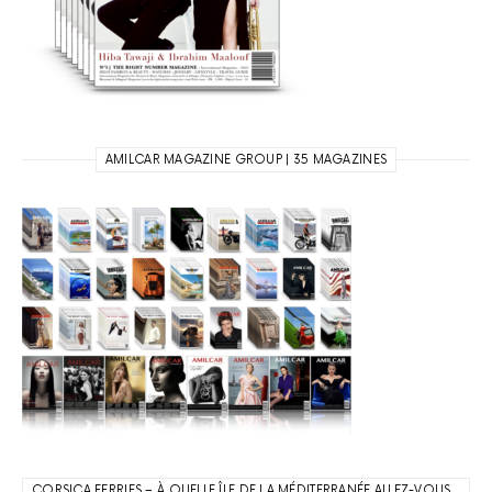
AMILCAR MAGAZINE GROUP | 35 MAGAZINES
CORSICA FERRIES – À QUELLE ÎLE DE LA MÉDITERRANÉE ALLEZ-VOUS