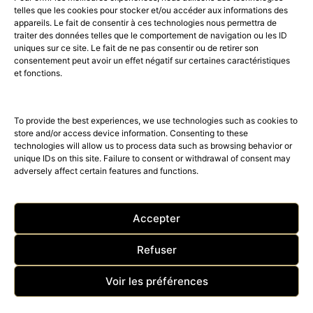
telles que les cookies pour stocker et/ou accéder aux informations des
appareils. Le fait de consentir à ces technologies nous permettra de
traiter des données telles que le comportement de navigation ou les ID
uniques sur ce site. Le fait de ne pas consentir ou de retirer son
consentement peut avoir un effet négatif sur certaines caractéristiques
52K
15K
et fonctions.
© 2026 © THE RIGHT NUMBER MAGAZINE is part of the
AMILCAR
MAGAZINE GROUP.
EDITOR - Advertising
AGENCE MEDIANE.
To provide the best experiences, we use technologies such as cookies to
store and/or access device information. Consenting to these
technologies will allow us to process data such as browsing behavior or
unique IDs on this site. Failure to consent or withdrawal of consent may
adversely affect certain features and functions.
Accepter
Refuser
ACCUEIL
Nos magazines
The Right Number News
Voir les préférences
BEST OF LUXE
SHOP – TRAVEL – CLUB
Acheter The Right Number
Contact