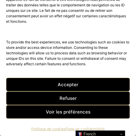
traiter des données telles que le comportement de navigation ou les ID
uniques sur ce site. Le fait de ne pas consentir ou de retirer son
consentement peut avoir un effet négatif sur certaines caractéristiques
52K
15K
et fonctions.
© 2026 © THE RIGHT NUMBER MAGAZINE is part of the
AMILCAR
MAGAZINE GROUP.
EDITOR - Advertising
AGENCE MEDIANE.
To provide the best experiences, we use technologies such as cookies to
store and/or access device information. Consenting to these
technologies will allow us to process data such as browsing behavior or
unique IDs on this site. Failure to consent or withdrawal of consent may
adversely affect certain features and functions.
Accepter
Refuser
ACCUEIL
Nos magazines
The Right Number News
Voir les préférences
BEST OF LUXE
SHOP – TRAVEL – CLUB
Acheter The Right Number
Contact
Politique de cookies
Page de confidentialité
French