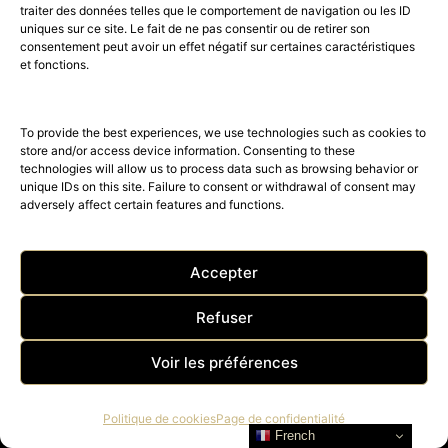
traiter des données telles que le comportement de navigation ou les ID
uniques sur ce site. Le fait de ne pas consentir ou de retirer son
consentement peut avoir un effet négatif sur certaines caractéristiques
et fonctions.
DESSANGE PARIS, nouvelle
collection beauté, coiffure et
To provide the best experiences, we use technologies such as cookies to
maquillage Printemps-Été 2023
store and/or access device information. Consenting to these
technologies will allow us to process data such as browsing behavior or
DESSANGE Paris, expert beauté et coiffeur Officiel du
unique IDs on this site. Failure to consent or withdrawal of consent may
Festival de Cannes depuis les années 1950, nous
adversely affect certain features and functions.
présente sa…
Accepter
Refuser
Voir les préférences
52K
15K
Politique de cookies
Page de confidentialité
© 2026 © THE RIGHT NUMBER MAGAZINE is part of the
AMILCAR
French
MAGAZINE GROUP.
EDITOR - Advertising
AGENCE MEDIANE.