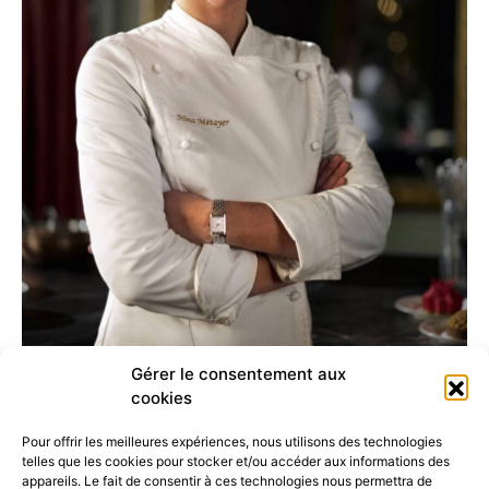
Gérer le consentement aux
NINA MÉTAYER & JAEGER-
cookies
LECOULTRE
Pour offrir les meilleures expériences, nous utilisons des technologies
telles que les cookies pour stocker et/ou accéder aux informations des
La collaboration entre Jaeger-LeCoultre et Nina Métayer a
appareils. Le fait de consentir à ces technologies nous permettra de