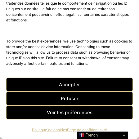
débuté en 2021 avec l’inauguration du 1931 Café, pour
traiter des données telles que le comportement de navigation ou les ID
lequel…
uniques sur ce site. Le fait de ne pas consentir ou de retirer son
consentement peut avoir un effet négatif sur certaines caractéristiques
et fonctions.
To provide the best experiences, we use technologies such as cookies to
store and/or access device information. Consenting to these
technologies will allow us to process data such as browsing behavior or
unique IDs on this site. Failure to consent or withdrawal of consent may
adversely affect certain features and functions.
Accepter
Refuser
CHOPARD : LE LUXE DURABLE
Watches and Wonders 2023 fut une véritable réussite
Voir les préférences
mondiale. Je tenais à valoriser lors de cette édition
l’annonce…
Politique de cookies
Page de confidentialité
French