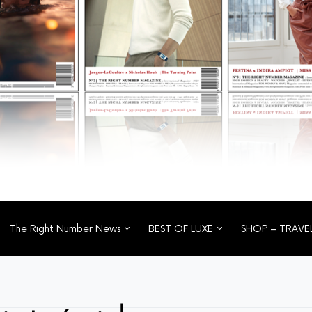
The Right Number News
BEST OF LUXE
SHOP – TRAVE