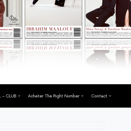
L – CLUB
Acheter The Right Number
Contact