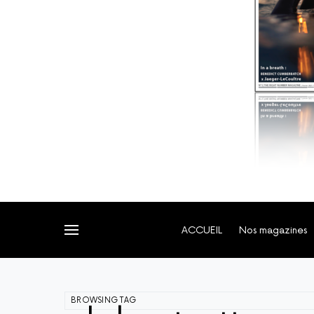
ACCUEIL
Nos magazines
BROWSING TAG