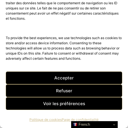
traiter des données telles que le comportement de navigation ou les ID
uniques sur ce site. Le fait de ne pas consentir ou de retirer son
ans
consentement peut avoir un effet négatif sur certaines caractéristiques
et fonctions.
Pour célébrer les 150 ans de la prestigieuse maison Piaget,
Artcurial et Piaget organisent une vente unique en…
To provide the best experiences, we use technologies such as cookies to
store and/or access device information. Consenting to these
technologies will allow us to process data such as browsing behavior or
unique IDs on this site. Failure to consent or withdrawal of consent may
adversely affect certain features and functions.
Accepter
Refuser
Voir les préférences
Politique de cookies
Page de confidentialité
French