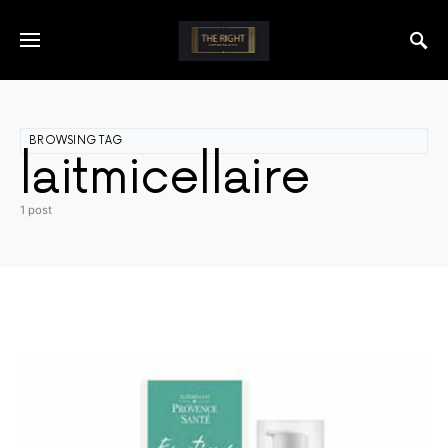
BROWSING TAG
laitmicellaire
1 post