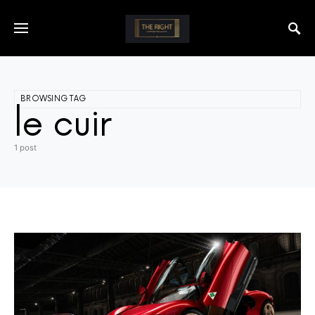
BROWSING TAG
le cuir
1 post