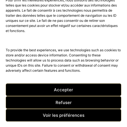
Pour offrir les meilleures expériences, nous utilisons des technologies
telles que les cookies pour stocker et/ou accéder aux informations des
appareils. Le fait de consentir à ces technologies nous permettra de
traiter des données telles que le comportement de navigation ou les ID
uniques sur ce site. Le fait de ne pas consentir ou de retirer son
consentement peut avoir un effet négatif sur certaines caractéristiques
52K
15K
et fonctions.
© 2026 © THE RIGHT NUMBER MAGAZINE is part of the
AMILCAR
MAGAZINE GROUP.
EDITOR - Advertising
AGENCE MEDIANE.
To provide the best experiences, we use technologies such as cookies to
store and/or access device information. Consenting to these
technologies will allow us to process data such as browsing behavior or
unique IDs on this site. Failure to consent or withdrawal of consent may
adversely affect certain features and functions.
Accepter
Refuser
ACCUEIL
Nos magazines
The Right Number News
Voir les préférences
BEST OF LUXE
SHOP – TRAVEL – CLUB
Acheter The Right Number
Contact