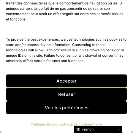
traiter des données telles que le comportement de navigation ou les ID
PIAGET : À LA UNE Piaget 150
uniques sur ce site. Le fait de ne pas consentir ou de retirer son
consentement peut avoir un effet négatif sur certaines caractéristiques
ans
et fonctions.
Pour célébrer les 150 ans de la prestigieuse maison Piaget,
Artcurial et Piaget organisent une vente unique en…
To provide the best experiences, we use technologies such as cookies to
store and/or access device information. Consenting to these
technologies will allow us to process data such as browsing behavior or
unique IDs on this site. Failure to consent or withdrawal of consent may
adversely affect certain features and functions.
Accepter
Refuser
Voir les préférences
Politique de cookies
Page de confidentialité
French