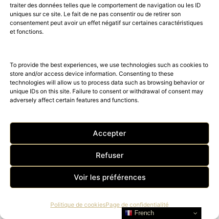
traiter des données telles que le comportement de navigation ou les ID
uniques sur ce site. Le fait de ne pas consentir ou de retirer son
consentement peut avoir un effet négatif sur certaines caractéristiques
et fonctions.
Vente inédite ARTCURIAL x
To provide the best experiences, we use technologies such as cookies to
store and/or access device information. Consenting to these
PIAGET : À LA UNE Piaget 150
technologies will allow us to process data such as browsing behavior or
unique IDs on this site. Failure to consent or withdrawal of consent may
ans
adversely affect certain features and functions.
Pour célébrer les 150 ans de la prestigieuse maison Piaget,
Artcurial et Piaget organisent une vente unique en…
Accepter
Refuser
Voir les préférences
Politique de cookies
Page de confidentialité
French