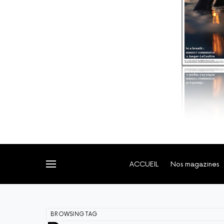
ACCUEIL
Nos magazines
BROWSING TAG