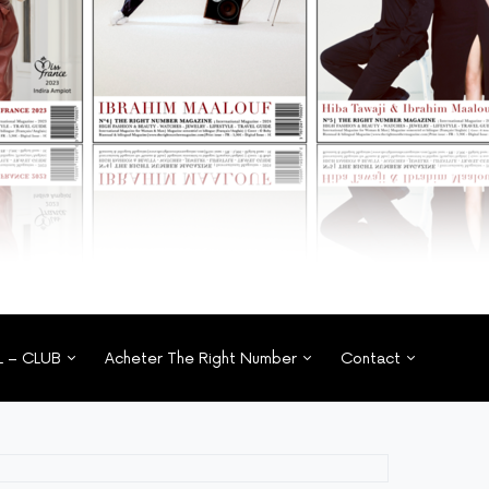
L – CLUB
Acheter The Right Number
Contact