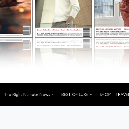
The Right Number News
BEST OF LUXE
SHOP – TRAVE