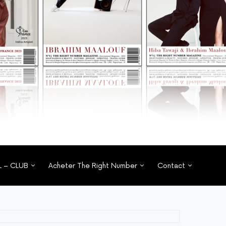
L – CLUB
Acheter The Right Number
Contact