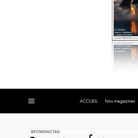
ACCUEIL
Nos magazines
BROWSING TAG