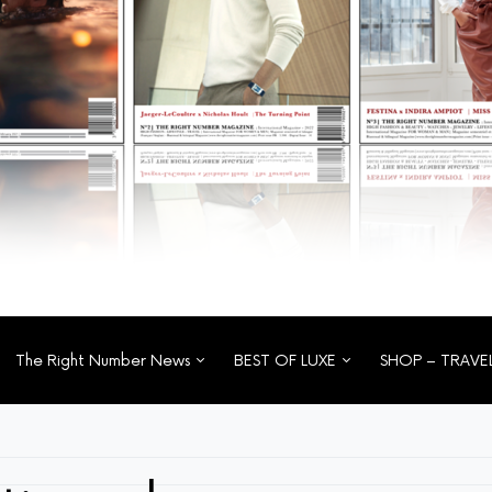
The Right Number News
BEST OF LUXE
SHOP – TRAVE