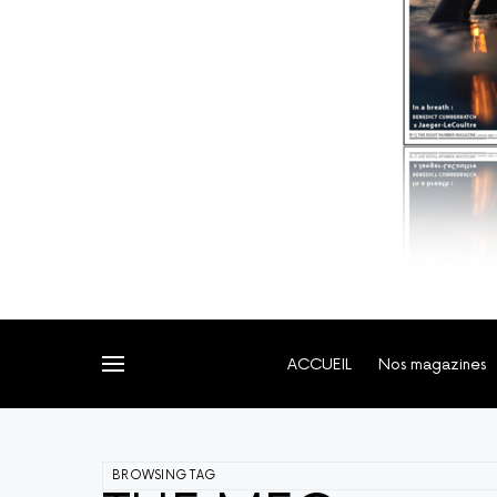
ACCUEIL
Nos magazines
BROWSING TAG