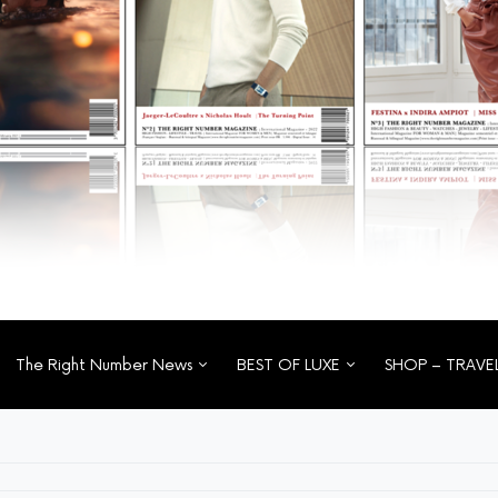
The Right Number News
BEST OF LUXE
SHOP – TRAVE