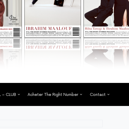
L – CLUB
Acheter The Right Number
Contact