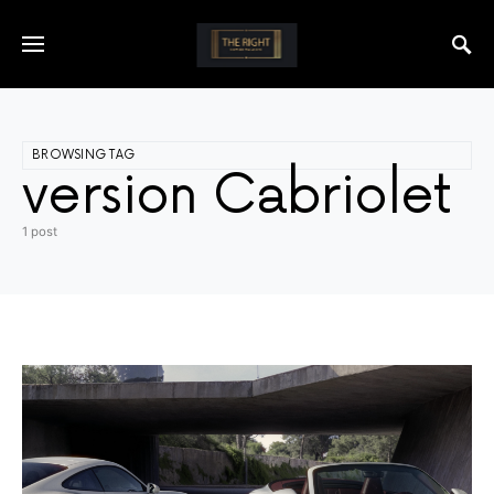
BROWSING TAG
version Cabriolet
1 post